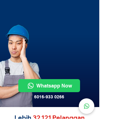
Whatsapp Now
6016-933 0266
Lebih
32,121 Pelanggan
Kami Service Aircond!
Aircond service Beranang , termurah. Kami