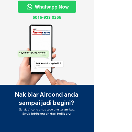
Whatsapp Now
6016-933 0266
Nak biar Aircond anda
sampai jadi begini?
Servis aircond anda sebelum terlambat.
Servis
lebih murah dari beli baru.