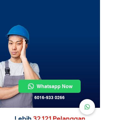
Whatsapp Now
6016-933 0266
Lebih
32,121 Pelanggan
Kami Service Aircond!
Aircond service Sri Petaling , termurah. Kami