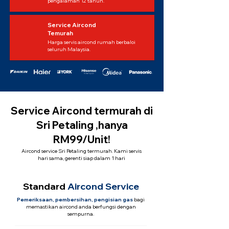
pengalaman 12 tahun.
Service Aircond
Temurah
Harga servis aircond rumah berbaloi
seluruh Malaysia.
Service Aircond termurah di
Sri Petaling ,hanya
RM99/Unit!
Aircond service Sri Petaling termurah. Kami servis
hari sama, gerenti siap dalam 1 hari
Standard
Aircond Service
Pemeriksaan, pembersihan, pengisian gas
bagi
memastikan aircond anda berfungsi dengan
sempurna.