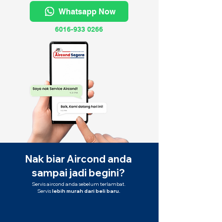
Whatsapp Now
6016-933 0266
Nak biar Aircond anda
sampai jadi begini?
Servis aircond anda sebelum terlambat.
Servis
lebih murah dari beli baru.