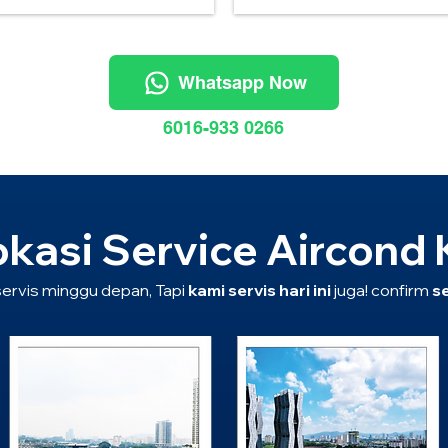
Whatsapp Now
6016-933 0266
okasi Service Aircond 
servis minggu depan, Tapi
kami servis hari ini
juga! confirm
se