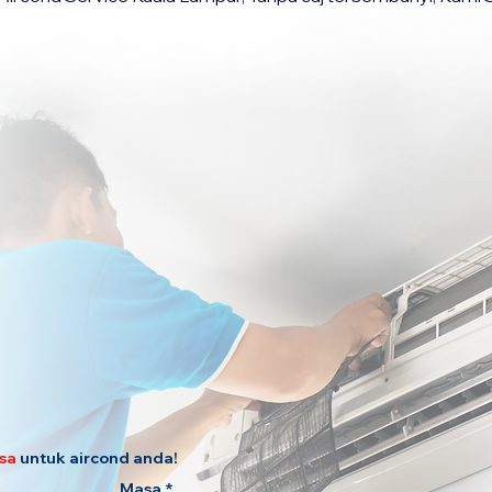
sa
untuk aircond anda!
Masa