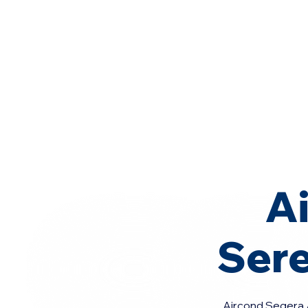
Home
Area Coverage
A
Ser
Aircond Segera A