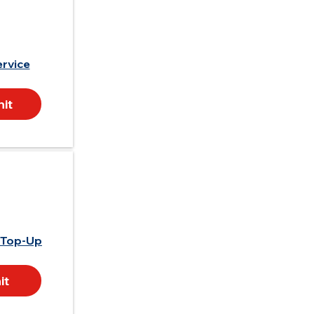
rvice
it
 Top-Up
it