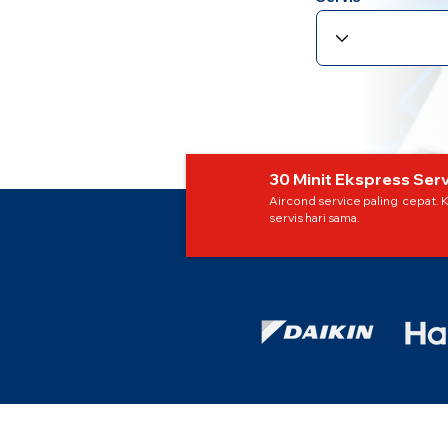
30 Minit Ekspress Serv
Aircond service paling cepat. 
servis hari sama.