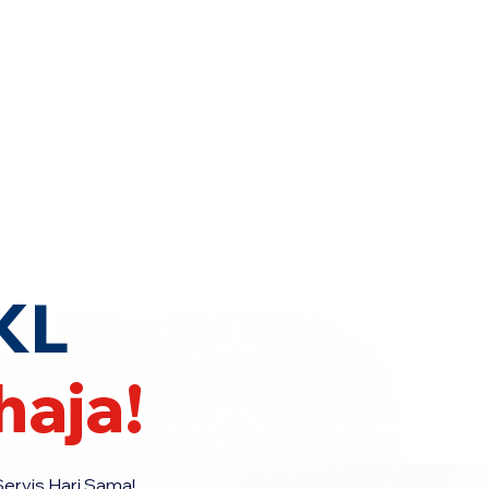
era Hari Sama
·
Hubungi Kami Sekarang!
KL
aja!
ervis Hari Sama!