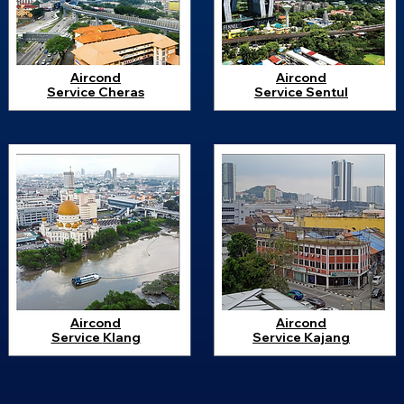
Aircond
Aircond
Service
Cheras
Service
Sentul
Aircond
Aircond
Service
Klang
Service
Kajang