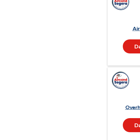
Air
D
Overh
D