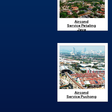
Aircond
Service
Petaling
Jaya
Aircond
Service
Puchong