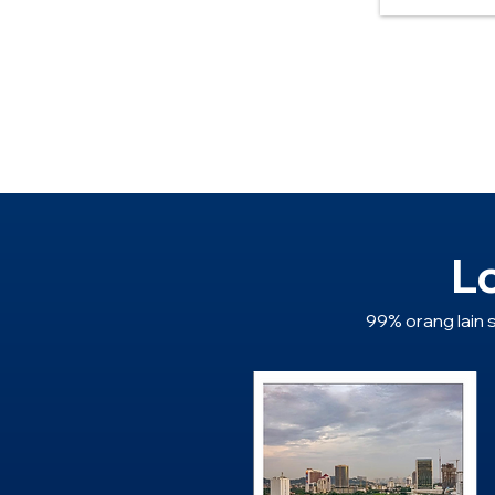
L
99% orang lain 