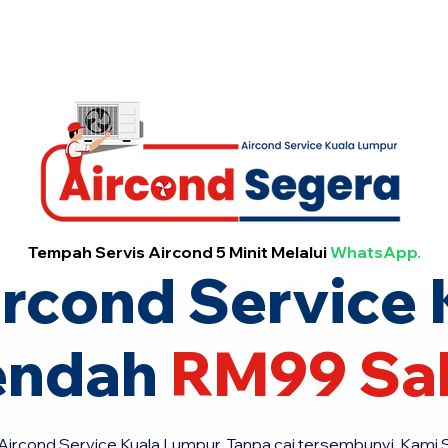
Servis Aircond Seg
Services
Tempah Servis Aircond 5 Minit Melalui
WhatsApp.
ircond Service 
endah
RM99 Sah
ircond Service Kuala Lumpur, Tanpa caj tersembunyi, Kami S