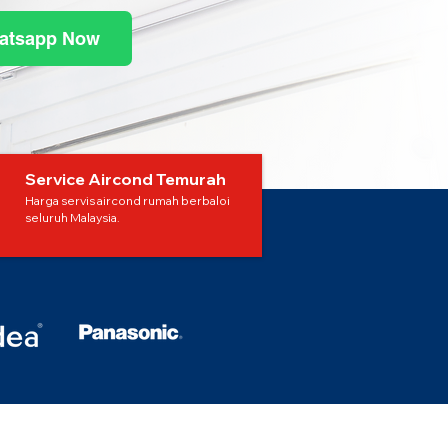
atsapp Now
Service Aircond Temurah
Harga servis aircond rumah berbaloi
seluruh Malaysia.