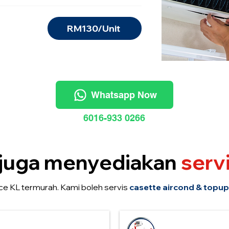
RM130/Unit
Whatsapp Now
6016-933 0266
juga menyediakan
servi
ce KL termurah. Kami boleh servis
casette aircond & topup